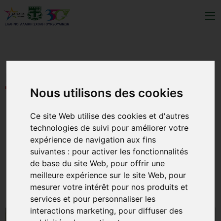
Nos
Nouvelles
Dans
Nous utilisons des cookies
Nos Nouvelles Dans cette rubrique,
partagez avec nous la vie de notre
Ce site Web utilise des cookies et d'autres
école,
technologies de suivi pour améliorer votre
ses projets, ses réussites et ses
expérience de navigation aux fins
moments du quotidien !
suivantes :
pour activer les fonctionnalités
de base du site Web
,
pour offrir une
meilleure expérience sur le site Web
,
pour
mesurer votre intérêt pour nos produits et
services et pour personnaliser les
interactions marketing
,
pour diffuser des