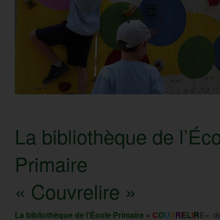
La bibliothèque de l’Éc
Primaire
« Couvrelire »
La bibliothèque de l’École Primaire
«
C
O
U
V
R
E
L
I
R
E»
de