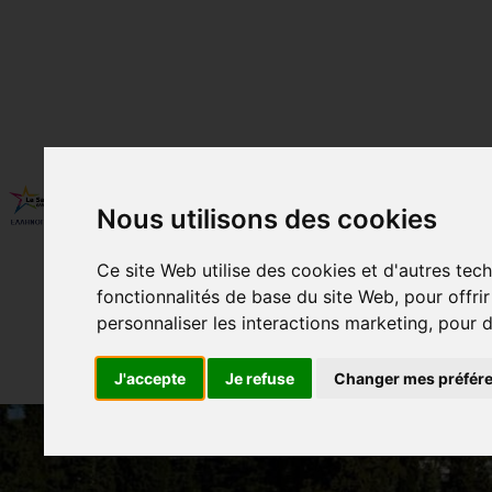
350 ANS
QUI SOMMES-NOUS ?
Nous utilisons des cookies
BUREAU D’ORIENTATION SCOLAIR
Ce site Web utilise des cookies et d'autres tec
fonctionnalités de base du site Web
,
pour offri
personnaliser les interactions marketing
,
pour d
J'accepte
Je refuse
Changer mes préfér