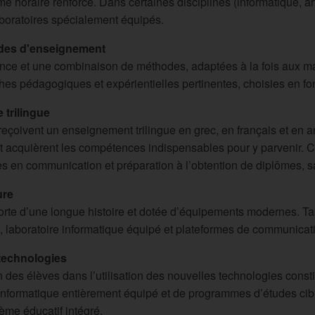
e horaire renforcé. Dans certaines disciplines (informatique, ar
boratoires spécialement équipés.
des d'enseignement
nce et une combinaison de méthodes, adaptées à la fois aux ma
es pédagogiques et expérientielles pertinentes, choisies en 
trilingue
eçoivent un enseignement trilingue en grec, en français et en a
 acquièrent les compétences indispensables pour y parvenir. C
 en communication et préparation à l’obtention de diplômes, san
ure
orte d’une longue histoire et dotée d’équipements modernes. Ta
 laboratoire informatique équipé et plateformes de communicat
technologies
n des élèves dans l’utilisation des nouvelles technologies consti
 informatique entièrement équipé et de programmes d’études cibl
ème éducatif intégré.