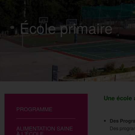
École primaire
Une école a
PROGRAMME
Des Progr
ALIMENTATION SAINE
Des program
À L'ÉCOLE