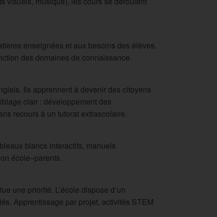
ts visuels, musique), les cours se déroulent
tières enseignées et aux besoins des élèves.
fonction des domaines de connaissance.
nglais. Ils apprennent à devenir des citoyens
iblage clair : développement des
s recours à un tutorat extrascolaire.
bleaux blancs interactifs, manuels
ion école–parents.
tue une priorité. L’école dispose d’un
és. Apprentissage par projet, activités STEM