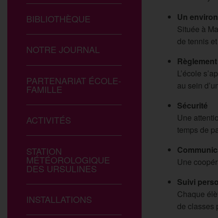
Un environ
BIBLIOTHÈQUE
Située à Mar
de tennis et
NOTRE JOURNAL
Règlement 
L’école s’ap
PARTENARIAT ÉCOLE-
au sein d’u
FAMILLE
Sécurité
Une attentio
ACTIVITÉS
temps de pa
Communica
STATION
MÉTÉOROLOGIQUE
Une coopérat
DES URSULINES
Suivi pers
Chaque élèv
INSTALLATIONS
de classes 