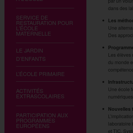
par un volum
dans des la
SERVICE DE
Les métho
RESTAURATION POUR
L'ÉCOLE
Une alterna
MATERNELLE
Des approch
Programme 
LE JARDIN
Les élèves r
D’ENFANTS
du monde et
compétences
L’ÉCOLE PRIMAIRE
Infrastruct
Une école f
ACTIVITÉS
EXTRASCOLAIRES
numériques,
Nouvelles 
PARTICIPATION AUX
L’implicatio
PROGRAMMES
laboratoire
EUROPÉENS
et TIC. Syst