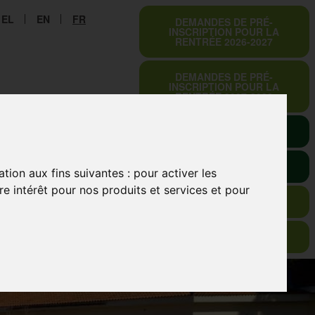
EL
EN
FR
DEMANDES DE PRÉ-
INSCRIPTION POUR LA
RENTRÉE 2026-2027
DEMANDES DE PRÉ-
INSCRIPTION POUR LA
RENTRÉE 2027-2028
CONSERVATOIRE
E-URSULINES
RÉSEAU LA SALLE
SO-SIMPLE
ation aux fins suivantes :
pour activer les
e intérêt pour nos produits et services et pour
VISITE VIRTUELLE
EN ISO 9001 : 2015