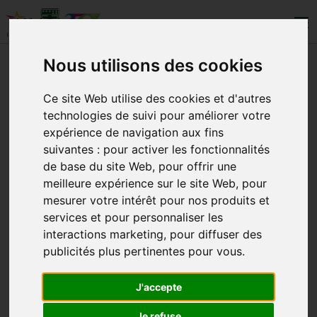
Nous utilisons des cookies
CYCLES
Ce site Web utilise des cookies et d'autres
technologies de suivi pour améliorer votre
QUI SOMMES-NOUS ?
expérience de navigation aux fins
suivantes :
pour activer les fonctionnalités
CONTACT
de base du site Web
,
pour offrir une
meilleure expérience sur le site Web
,
pour
mesurer votre intérêt pour nos produits et
services et pour personnaliser les
interactions marketing
,
pour diffuser des
publicités plus pertinentes pour vous
.
Copyright © 2025 École des Ursulines. Tous
droits réservés.
J'accepte
Je refuse