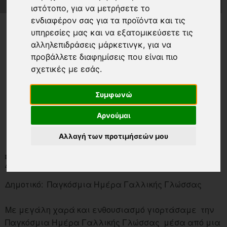
ιστότοπο
,
για να μετρήσετε το
ενδιαφέρον σας για τα προϊόντα και τις
υπηρεσίες μας και να εξατομικεύσετε τις
αλληλεπιδράσεις μάρκετινγκ
,
για να
προβάλλετε διαφημίσεις που είναι πιο
σχετικές με εσάς
.
Συμφωνώ
Αρνούμαι
Αλλαγή των προτιμήσεών μου
NEWS-LIST
ΌΛΑ ΤΑ ΝΈΑ
ΔΗΜΟΤΙΚΌ: ΠΑΓΚΌΣΜΙΑ ΗΜΈΡΑ ΓΑΛΛΙΚΉΣ ΓΛΏΣΣΑΣ
Δημοτικό: Παγκόσμια Ημέρα Γαλλικής Γλώσσας
Με μεγάλη χαρά και ενθουσιασμό γιορτάσαμε την
Παγκόσμια Ημέρα Γαλλικής Γλώσσας μέσα από μια