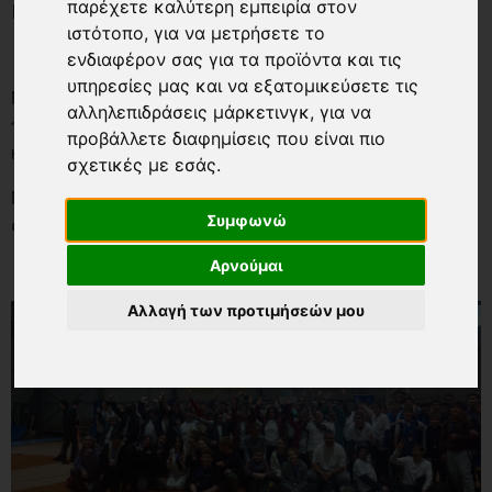
με Αναπηρία.
παρέχετε καλύτερη εμπειρία στον
ιστότοπο
,
για να μετρήσετε το
ενδιαφέρον σας για τα προϊόντα και τις
υπηρεσίες μας και να εξατομικεύσετε τις
Μέσα από το παιχνίδι γνώρισαν το bocce και ήρθαν
αλληλεπιδράσεις μάρκετινγκ
,
για να
πιο κοντά σε αξίες όπως η αποδοχή, η συμπερίληψη
προβάλλετε διαφημίσεις που είναι πιο
και ο σεβασμός.
σχετικές με εσάς
.
Μια ημέρα που άφησε όμορφες εικόνες και
Συμφωνώ
σημαντικά μαθήματα για όλους.
Αρνούμαι
Αλλαγή των προτιμήσεών μου