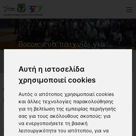
Bocce: ένα παιχνίδι για
όλους
Αυτή η ιστοσελίδα
χρησιμοποιεί cookies
NEWS-LIST
ΌΛΑ ΤΑ ΝΈΑ
BOCCE: ΈΝΑ ΠΑΙΧΝΊΔΙ ΓΙΑ ΌΛΟΥΣ
Αυτός ο ιστότοπος χρησιμοποιεί cookies
Μια ξεχωριστή εμπειρία είχαν σήμερα οι μαθητές
και άλλες τεχνολογίες παρακολούθησης
της Β’ Λυκείου, συμμετέχοντας στη δράση «Bocce: ένα
για τη βελτίωση της εμπειρίας περιήγησής
παιχνίδι για όλους», που υλοποιήθηκε από την ΕΣΤΙΑ
σας για τους ακόλουθους σκοπούς:
για
– Κέντρο Κοινωνικής Φροντίδας Ατόμων με Νοητική
να ενεργοποιήσετε τη βασική
Υστέρηση, με αφορμή την Παγκόσμια Ημέρα Ατόμων
λειτουργικότητα του ιστότοπου
,
για να