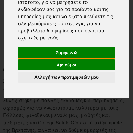
ιστότοπο
,
για να μετρήσετε το
ενδιαφέρον σας για τα προϊόντα και τις
υπηρεσίες μας και να εξατομικεύσετε τις
αλληλεπιδράσεις μάρκετινγκ
,
για να
προβάλλετε διαφημίσεις που είναι πιο
σχετικές με εσάς
.
Συμφωνώ
Αρνούμαι
NEWS-LIST
ΌΛΑ ΤΑ ΝΈΑ
ΦΙΛΟΞΕΝΊΑ ΓΆΛΛΩΝ ΜΑΘΗΤΏΝ !
Αλλαγή των προτιμήσεών μου
Ξεκίνησε με διστακτικά χαμόγελα μέχρι που ο χορός
έσπασε τον πάγο.
Συνεχίστηκε με πολλές εκδρομές και περιηγήσεις,
αφορμές για να γνωριστούμε καλύτερα με τους
Γάλλους φιλοξενούμενούς μας, μαθητές και
μαθήτριες του Collège Sainte Croix από το Quimperlé
της Βρετάνης, αλλά και να δούμε ομορφιές της