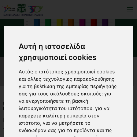
ΓΥΜΝΑΣΙΟ - ΛΥΚΕΙΟ:
Αυτή η ιστοσελίδα
ΑΠΟΤΕΛΕΣΜΑΤΑ ΓΑΛΛΙΚΩΝ
χρησιμοποιεί cookies
ΔΙΠΛΩΜΑΤΩΝ
Αυτός ο ιστότοπος χρησιμοποιεί cookies
και άλλες τεχνολογίες παρακολούθησης
για τη βελτίωση της εμπειρίας περιήγησής
σας για τους ακόλουθους σκοπούς:
για
να ενεργοποιήσετε τη βασική
NEWS-LIST
ΌΛΑ ΤΑ ΝΈΑ
λειτουργικότητα του ιστότοπου
,
για να
ΓΥΜΝΑΣΙΟ - ΛΥΚΕΙΟ: ΑΠΟΤΕΛΕΣΜΑΤΑ ΓΑΛΛΙΚΩΝ ΔΙΠΛΩΜΑΤΩΝ
παρέχετε καλύτερη εμπειρία στον
ΓΥΜΝΑΣΙΟ - ΛΥΚΕΙΟ: ΑΠΟΤΕΛΕΣΜΑΤΑ ΓΑΛΛΙΚΩΝ
ιστότοπο
,
για να μετρήσετε το
ΔΙΠΛΩΜΑΤΩΝ
ενδιαφέρον σας για τα προϊόντα και τις