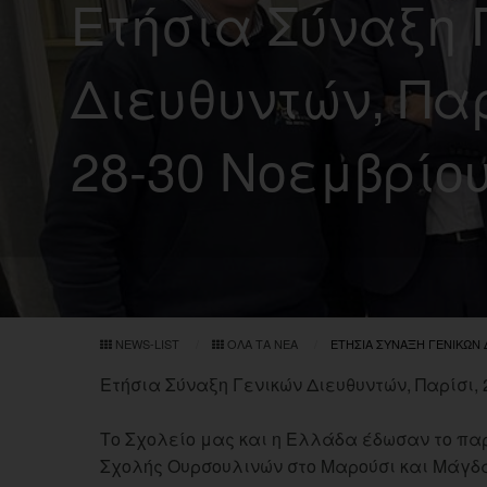
Ετήσια Σύναξη 
Διευθυντών, Παρ
28-30 Νοεμβρίου
NEWS-LIST
ΌΛΑ ΤΑ ΝΈΑ
ΕΤΉΣΙΑ ΣΎΝΑΞΗ ΓΕΝΙΚΏΝ Δ
Ετήσια Σύναξη Γενικών Διευθυντών, Παρίσι, 
Το Σχολείο μας και η Ελλάδα έδωσαν το παρ
Σχολής Ουρσουλινών στο Μαρούσι και Μάγδα