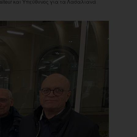
 Visiteur και Υπεύθυνος για τα Λασαλιανά