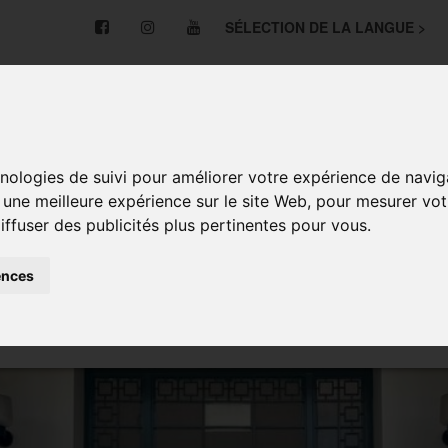
SÉLECTION DE LA LANGUE >
NOS NOUVELLES
CYCLES
INSTALLATIONS
hnologies de suivi pour améliorer votre expérience de navig
r une meilleure expérience sur le site Web
,
pour mesurer votr
E ET PROFESSIONNELLE
LANGUES ÉTRANGÈRES
iffuser des publicités plus pertinentes pour vous
.
ences