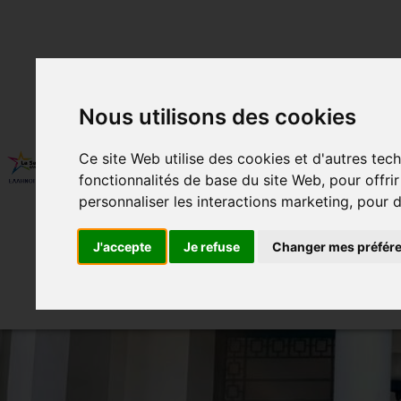
Nous utilisons des cookies
350 ANS
QUI SOMMES-NOUS ?
Ce site Web utilise des cookies et d'autres tec
fonctionnalités de base du site Web
,
pour offri
BUREAU D’ORIENTATION SCOLAIR
personnaliser les interactions marketing
,
pour d
J'accepte
Je refuse
Changer mes préfér