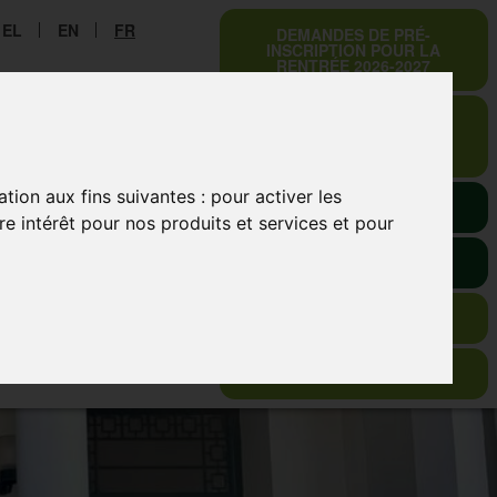
EL
EN
FR
DEMANDES DE PRÉ-
INSCRIPTION POUR LA
RENTRÉE 2026-2027
DEMANDES DE PRÉ-
INSCRIPTION POUR LA
RENTRÉE 2027-2028
CONSERVATOIRE
ation aux fins suivantes :
pour activer les
E-URSULINES
e intérêt pour nos produits et services et pour
RÉSEAU LA SALLE
SO-SIMPLE
VISITE VIRTUELLE
EN ISO 9001 : 2015