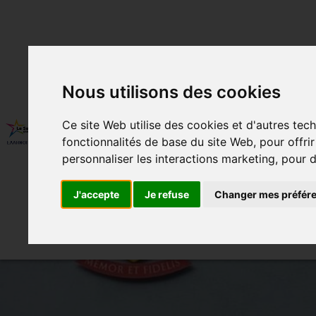
Nous utilisons des cookies
350 ANS
QUI SOMMES-NOUS ?
Ce site Web utilise des cookies et d'autres tec
fonctionnalités de base du site Web
,
pour offri
BUREAU D’ORIENTATION SCOLAIR
personnaliser les interactions marketing
,
pour d
J'accepte
Je refuse
Changer mes préfér