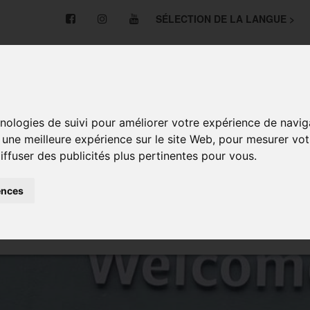
SÉLECTION DE LA LANGUE >
NOS NOUVELLES
CYCLES
INSTALLATIONS
hnologies de suivi pour améliorer votre expérience de navig
r une meilleure expérience sur le site Web
,
pour mesurer votr
E ET PROFESSIONNELLE
LANGUES ÉTRANGÈRES
iffuser des publicités plus pertinentes pour vous
.
ences