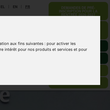
EL
EN
FR
DEMANDES DE PRÉ-
INSCRIPTION POUR LA
RENTRÉE 2026-2027
DEMANDES DE PRÉ-
INSCRIPTION POUR LA
RENTRÉE 2027-2028
CONSERVATOIRE
ation aux fins suivantes :
pour activer les
E-URSULINES
e intérêt pour nos produits et services et pour
RÉSEAU LA SALLE
SO-SIMPLE
VISITE VIRTUELLE
EN ISO 9001 : 2015