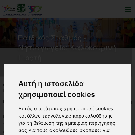
Παιδικός Σταθμός -
Νηπιαγωγείο: Καλοκαιρινή
Γιορτή
Αυτή η ιστοσελίδα
NEWS-LIST
ΌΛΑ ΤΑ ΝΈΑ
ΠΑΙΔΙΚΌΣ ΣΤΑΘΜΌΣ - ΝΗΠΙΑΓΩΓΕΊΟ: ΚΑΛΟΚΑΙΡΙΝΉ ΓΙΟΡΤΉ
χρησιμοποιεί cookies
Παιδικός Σταθμός - Νηπιαγωγείο: Καλοκαιρινή Γιορτή
Αυτός ο ιστότοπος χρησιμοποιεί cookies
και άλλες τεχνολογίες παρακολούθησης
Με χρώματα, χαμόγελα και παιδικές φωνές γέμισε
για τη βελτίωση της εμπειρίας περιήγησής
το θέατρο του σχολείου μας, την Τετάρτη 11 Ιουνίου
σας για τους ακόλουθους σκοπούς:
για
στην καλοκαιρινή γιορτή του Παιδικού σταθμού και