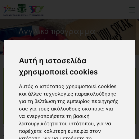
Αγγλικό πρόγραμμα
σπουδών
Αυτή η ιστοσελίδα
χρησιμοποιεί cookies
ΑΓΓΛΙΚΑ
Αυτός ο ιστότοπος χρησιμοποιεί cookies
και άλλες τεχνολογίες παρακολούθησης
για τη βελτίωση της εμπειρίας περιήγησής
ΓΑΛΛΙΚΑ
σας για τους ακόλουθους σκοπούς:
για
να ενεργοποιήσετε τη βασική
λειτουργικότητα του ιστότοπου
,
για να
Τα Αγγλικά στο Σχολείο μας, ξεκινούν νωρίς, στην
παρέχετε καλύτερη εμπειρία στον
πρώτη νηπιακή ηλικία! Οι μικροί μας μαθητές
ιστότοπο
,
για να μετρήσετε το