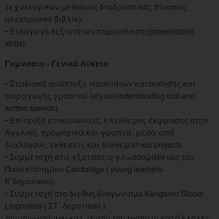
τεχνολογικών μεθόδων( διαδραστικός πίνακας ,
ηλεκτρονικό βιβλίο).
• Εισαγωγή δεξιοτήτων παρουσίασης(presentation
skills).
Γυμνάσιο - Γενικό Λύκειο
• Σταδιακή ανάπτυξη ικανοτήτων κατανόησης και
παραγωγής γραπτού λόγου(understanding oral and
written speech).
• Επίτευξη επικοινωνίας, ελεύθερης έκφρασης στην
Αγγλική, προφορικά και γραπτά, μέσα από
διαλόγους, εκθέσεις και διαθεματικά projects.
• Συμμετοχή στις εξετάσεις γλωσσομάθειας του
Πανεπιστημίου Cambridge ( young learners-
E΄δημοτικού).
• Συμμετοχή στο διεθνή διαγωνισμό Kangaroo Global
Linguistics ( ΣΤ΄ δημοτικού ).
Δημιουργούνται κατ’ αυτόν τον τρόπο οι κατάλληλες